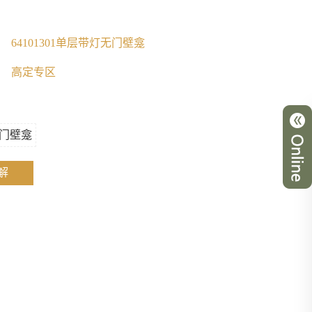
64101301单层带灯无门壁龛
高定专区
门壁龛
解