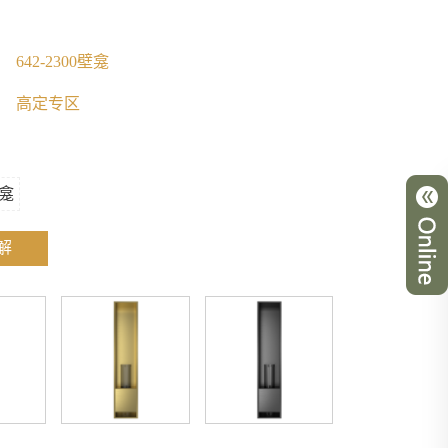
642-2300壁龛
高定专区
龛
解